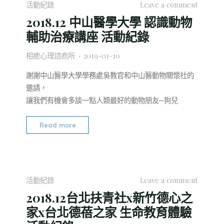
活動紀錄
Leave a comment
動
大
2018.12 中山醫學大學 認識動物
紀
學
輔助治療講座 活動紀錄
錄"
天
母
相癒心理諮商所
2019-01-10
校
區
謝謝中山醫學大學學務處吳教官和中山醫動物關懷社的
生
邀請，
命
讓我們有機會多談一點人類最好的動物朋友─狗兒
教
育
"2018.12
Read more
暨
中
認
山
識
醫
動
學
活動紀錄
Leave a comment
物
大
2018.12台北扶青社x新竹德心之
輔
學
家x台北德蓓之家 生命教育體驗
助
認
治