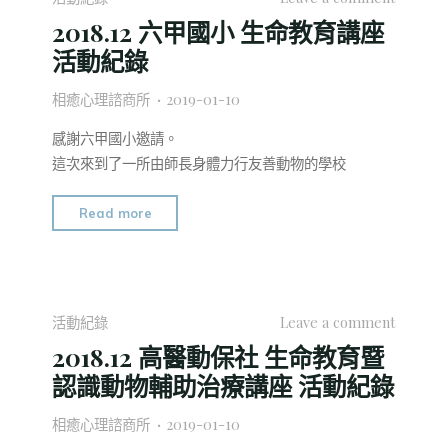
2018.12 六甲國小 生命教育講座
活動紀錄
相癒心理諮商所
2019-01-10
感謝六甲國小邀請。
這次來到了一所由師長身體力行友善動物的學校
"2018.12
Read more
六
甲
國
小
活動紀錄
Leave a comment
生
2018.12 高醫動保社 生命教育暨
命
認識動物輔助治療講座 活動紀錄
教
育
相癒心理諮商所
2019-01-10
講