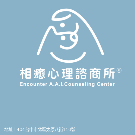
頁
家
x
台
北
德
蓓
之
家
生
命
教
育
體
驗
活
動
紀
地址︱404台中市北區太原八街110號
錄"