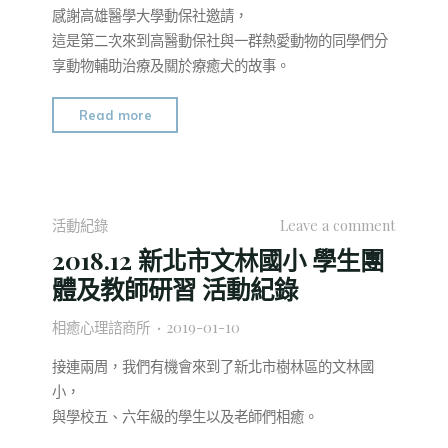
座
感謝高雄醫學大學動保社邀請，
活
這是第二次來到高醫動保社與一群熱愛動物的同學們分
動
享動物輔助治療及關於療癒犬的故事。
紀
錄"
"2018.12
Read more
高
醫
動
保
活動紀錄
Leave a comment
社
2018.12 新北市文林國小 學生團
生
體及教師研習 活動紀錄
命
教
相癒心理諮商所
2019-01-10
育
暨
接連兩周，我們有機會來到了新北市樹林區的文林國
認
小，
識
與學校五、六年級的學生以及老師們相癒。
動