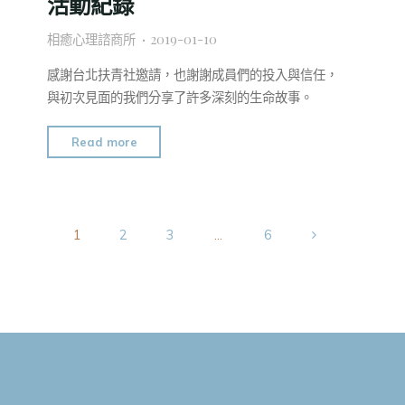
活動紀錄
識
療
動
相癒心理諮商所
2019-01-10
講
物
座
輔
感謝台北扶青社邀請，也謝謝成員們的投入與信任，
活
助
與初次見面的我們分享了許多深刻的生命故事。
動
治
紀
療
"2018.12
Read more
錄"
講
台
座
北
活
扶
動
青
1
2
3
...
6
紀
社
文
錄"
x
新
章
竹
德
分
心
之