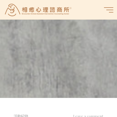
Skip
to
相
content
癒
心
理
諮
商
所
活動紀錄
Leave a comment