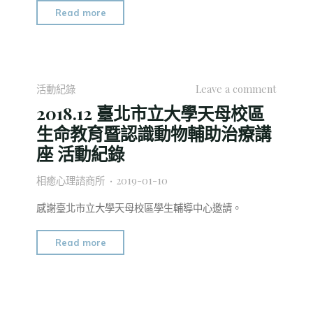
物
"2018.12
Read more
輔
新
助
北
治
市
療
文
活動紀錄
Leave a comment
講
林
2018.12 臺北市立大學天母校區
座
國
生命教育暨認識動物輔助治療講
活
小
座 活動紀錄
動
學
紀
生
相癒心理諮商所
2019-01-10
錄"
團
體
感謝臺北市立大學天母校區學生輔導中心邀請。
及
教
"2018.12
Read more
師
臺
研
北
習
市
活
立