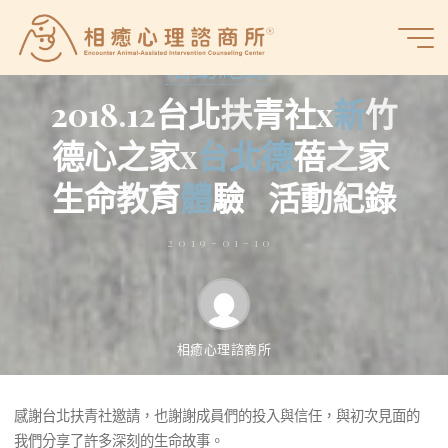
Skip
to
相
活動紀錄
content
癒
心
2
0
1
8
.
1
2
台
北
扶
青
社
x
新
竹
理
德
心
之
家
x
台
北
德
蓓
之
家
諮
商
生
命
教
育
體
驗
活
動
紀
錄
所
2019-01-10
相癒心理諮商所
感謝台北扶青社邀請，也謝謝成員們的投入與信任，與初次見面的
感謝台北扶青社邀請，也謝謝成員們的投入與信任， 與初次見面
我們分享了許多深刻的生命故事。
的我們分享了許多深刻的生命故事。