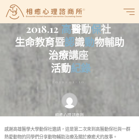
Skip
to
活動紀錄
相
content
癒
2
0
1
8
.
1
2
高
醫
動
保
社
心
生
命
教
育
暨
認
識
動
物
輔
助
理
諮
治
療
講
座
商
所
活
動
紀
錄
2019-01-10
相癒心理諮商所
感謝高雄醫學大學動保社邀請，這是第二次來到高醫動保社與一群
感謝高雄醫學大學動保社邀請， 這是第二次來到高醫動保社與一
熱愛動物的同學們分享動物輔助治療及關於療癒犬的故事。