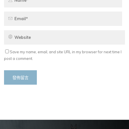
Save my name, email, and site URL in my browser for next time I
post a comment.