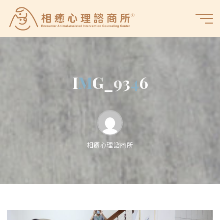
Skip
to
相
content
癒
心
理
諮
I
M
M
G
_
9
3
4
6
商
所
相癒心理諮商所