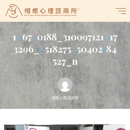
Skip
to
相
content
癒
心
1
0
0
6
7
4
4
0
1
8
8
_
3
1
0
0
9
7
1
2
1
0
0
1
7
理
諮
3
2
9
6
_
8
8
5
1
8
2
7
5
4
4
5
0
4
0
2
1
1
8
4
商
5
2
7
_
n
所
相癒心理諮商所