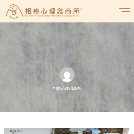
Skip
to
相
content
癒
心
理
諮
3
商
所
相癒心理諮商所