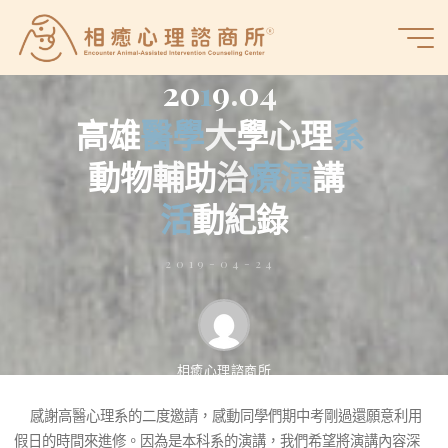
Skip
to
活動紀錄
相
content
癒
2
0
1
9
.
0
4
心
高
雄
醫
學
大
學
心
理
系
理
諮
動
物
輔
助
治
療
演
講
商
所
活
動
紀
錄
2019-04-24
相癒心理諮商所
感謝高醫心理系的二度邀請，感動同學們期中考剛過還願意利用
感謝高醫心理系的二度邀請，感動同學們期中考剛過還願意利用
假日的時間來進修。因為是本科系的演講，我們希望將演講內容深