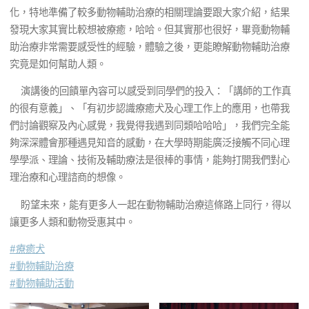
假日的時間來進修。
化，特地準備了較多動物輔助治療的相關理論要跟大家介紹，結果
發現大家其實比較想被療癒，哈哈。但其實那也很好，畢竟動物輔
助治療非常需要感受性的經驗，體驗之後，更能瞭解動物輔助治療
究竟是如何幫助人類。
演講後的回饋單內容可以感受到同學們的投入：「講師的工作真
的很有意義」、「有初步認識療癒犬及心理工作上的應用，也帶我
們討論觀察及內心感覺，我覺得我遇到同類哈哈哈」，我們完全能
夠深深體會那種遇見知音的感動，在大學時期能廣泛接觸不同心理
學學派、理論、技術及輔助療法是很棒的事情，能夠打開我們對心
理治療和心理諮商的想像。
盼望未來，能有更多人一起在動物輔助治療這條路上同行，得以
讓更多人類和動物受惠其中。
#療癒犬
#動物輔助治療
#動物輔助活動