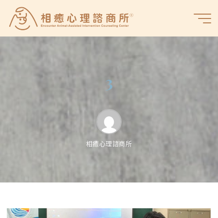
Skip
to
相
content
癒
心
理
諮
3
商
所
相癒心理諮商所