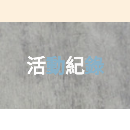
活
動
紀
錄