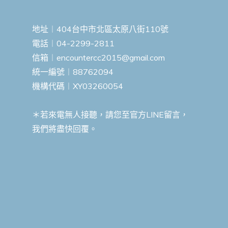
地址︱404台中市北區太原八街110號
電話︱04-2299-2811
信箱︱
encountercc2015@gmail.com
統一編號︱88762094
機構代碼︱XY03260054
＊若來電無人接聽，請您至官方LINE留言，
我們將盡快回覆。