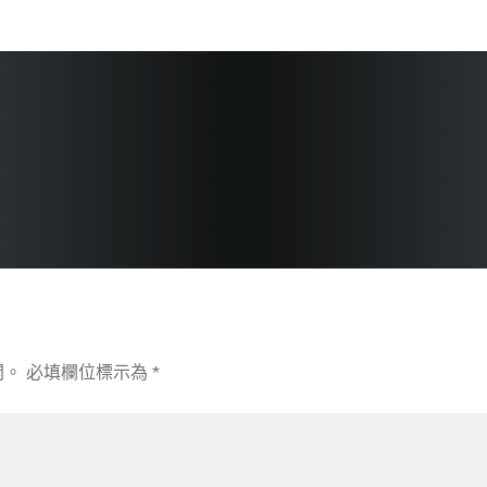
開。
必填欄位標示為
*