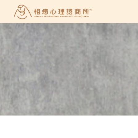
Skip
to
相
content
癒
心
理
諮
商
所