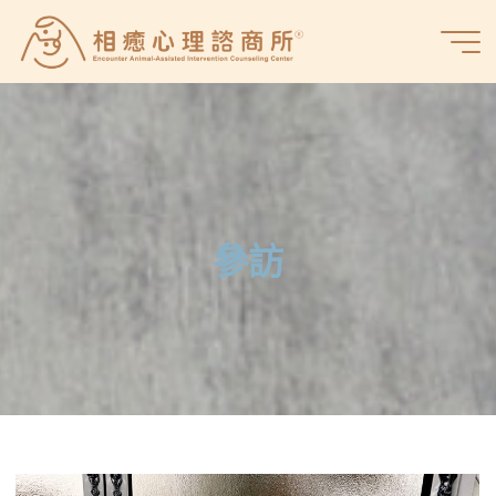
Skip
to
相
content
癒
心
理
諮
商
所
參
訪