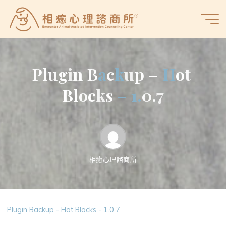
Skip
to
相
content
癒
心
理
P
l
u
g
i
n
B
a
a
c
k
k
u
p
–
H
o
t
諮
商
B
l
o
c
k
s
–
1
1
.
.
0
.
7
所
相癒心理諮商所
Plugin Backup - Hot Blocks - 1.0.7