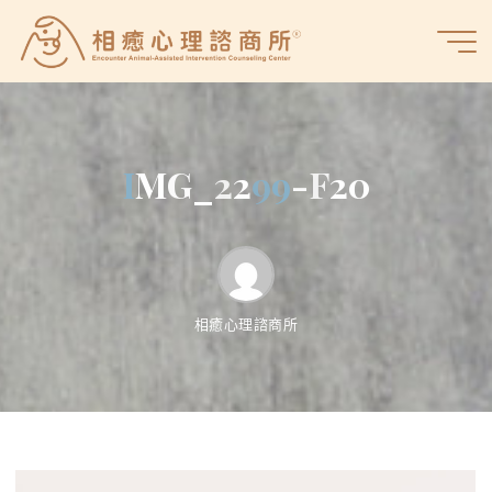
Skip
to
相
content
癒
心
理
諮
I
M
G
_
2
2
9
9
-
F
2
0
商
所
相癒心理諮商所