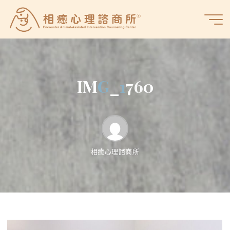
Skip
to
相
content
癒
心
理
諮
I
M
G
_
1
7
6
0
商
所
相癒心理諮商所