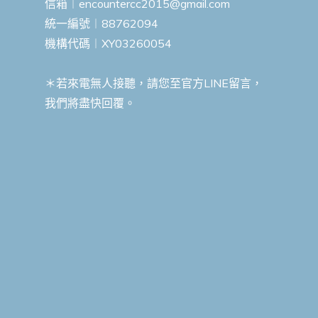
信箱︱
encountercc2015@gmail.com
統一編號︱88762094
機構代碼︱XY03260054
＊若來電無人接聽，請您至官方LINE留言，
我們將盡快回覆。