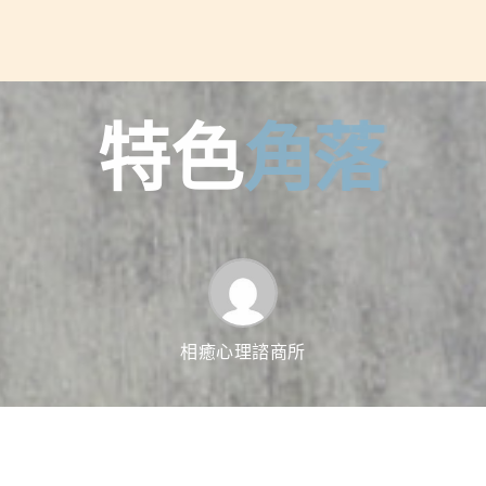
特
色
角
落
相癒心理諮商所