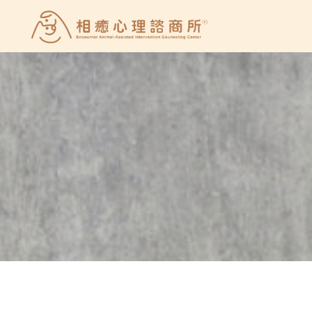
Skip
to
相
content
癒
心
理
諮
商
所