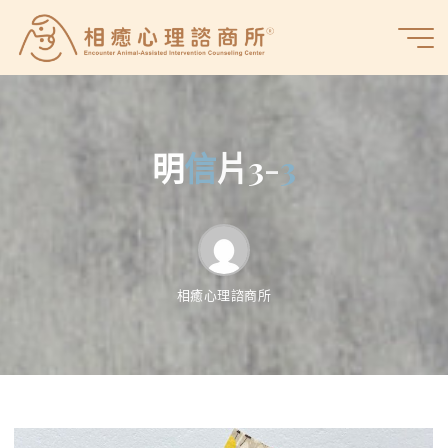
Skip
to
相
content
癒
心
理
諮
明
信
片
3
-
3
3
商
所
相癒心理諮商所