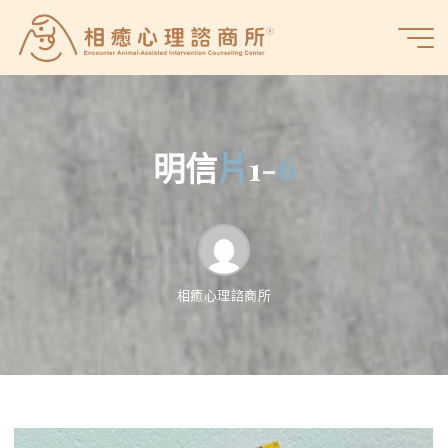
Skip
to
相
content
癒
心
理
諮
明
信
片
1
-
6
商
所
相癒心理諮商所