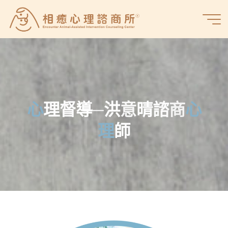
Skip
to
相
content
癒
心
理
諮
商
所
心
理
督
導
─
洪
意
晴
諮
商
心
理
師