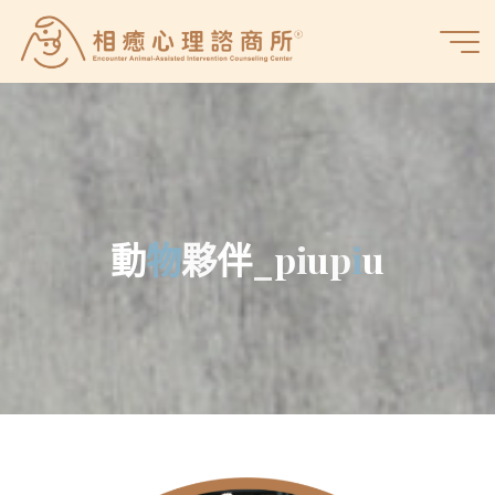
Skip
to
相
content
癒
心
理
諮
商
所
動
物
物
夥
伴
_
p
i
u
p
i
i
u