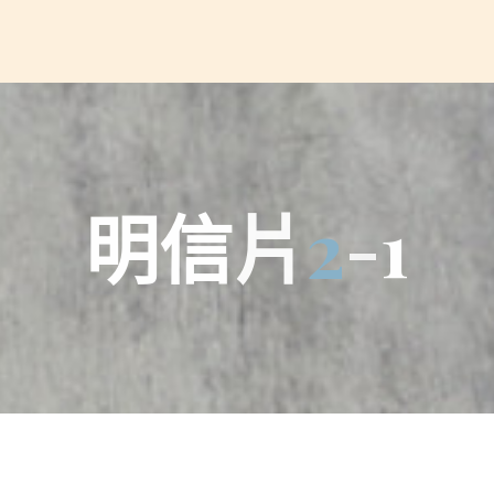
明
信
片
2
-
1