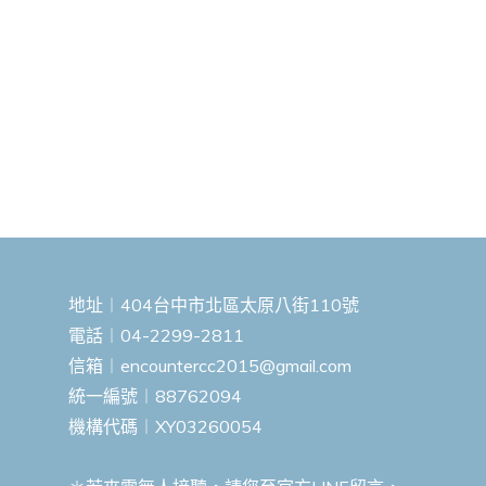
地址︱404台中市北區太原八街110號
電話︱04-2299-2811
信箱︱
encountercc2015@gmail.com
統一編號︱88762094
機構代碼︱XY03260054