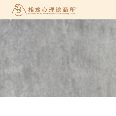
Skip
to
相
content
癒
心
理
諮
商
所