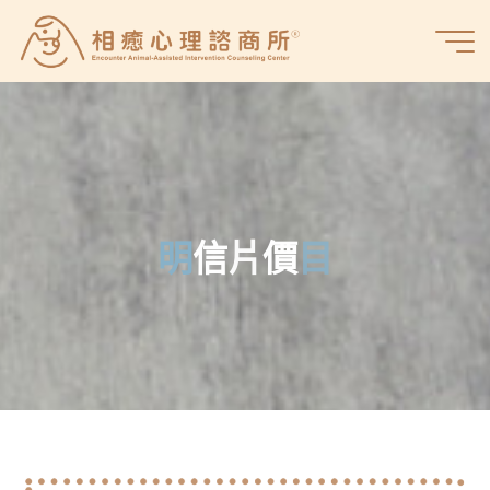
Skip
to
相
content
癒
心
理
諮
商
所
明
信
片
價
目
目