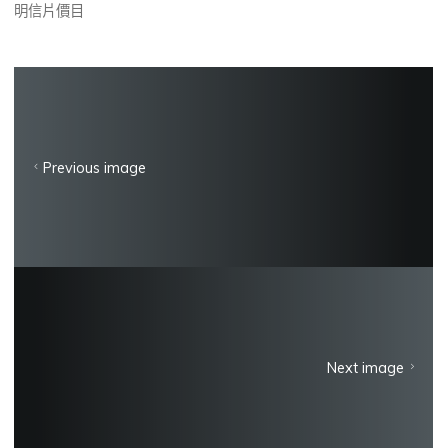
明信片價目
Previous image
Next image