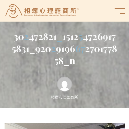
Skip
to
相
content
癒
心
3
0
2
4
7
2
8
2
1
_
1
5
1
2
5
4
7
2
6
9
1
7
理
諮
5
8
3
1
_
9
2
0
2
9
1
9
6
6
7
2
7
0
1
7
7
8
商
5
8
_
n
所
相癒心理諮商所