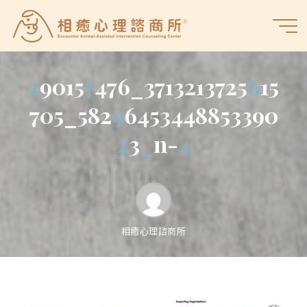
Skip
to
相
content
癒
心
2
2
9
0
1
5
7
7
4
7
6
_
3
7
1
3
2
1
3
7
2
5
6
6
1
5
理
諮
7
0
5
_
5
8
2
9
9
6
4
5
3
4
4
8
8
5
3
3
9
0
商
2
2
3
_
_
n
-
4
4
所
相癒心理諮商所