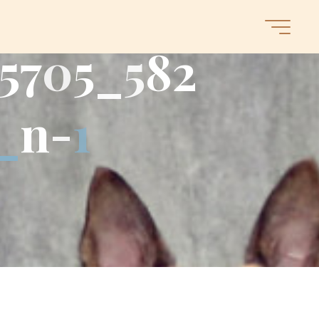
5
7
0
5
_
5
8
2
_
n
-
1