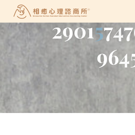
Skip
to
相
2
9
0
1
5
7
4
7
content
癒
心
理
9
6
4
諮
商
所