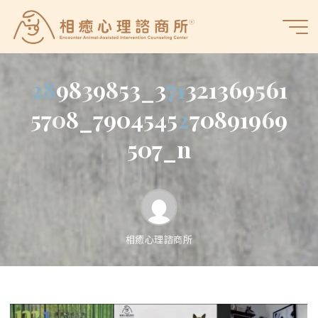
Skip
to
相
content
癒
心
2
8
9
8
3
9
8
5
3
_
3
7
1
3
2
1
3
6
9
5
6
1
理
諮
5
7
0
8
_
7
9
0
4
5
4
5
2
7
0
8
9
1
9
6
9
商
5
0
7
_
n
所
相癒心理諮商所