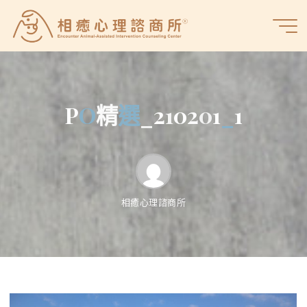
Skip
to
相
content
癒
心
理
諮
P
O
O
精
選
選
_
2
1
0
2
0
1
_
_
1
商
所
相癒心理諮商所