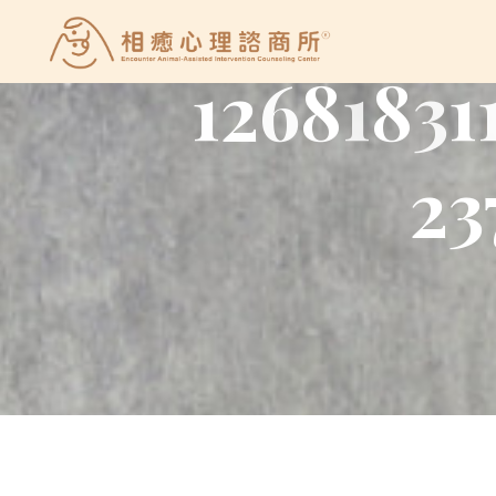
Skip
to
相
1
2
6
8
1
8
3
1
content
癒
心
理
2
3
諮
商
所