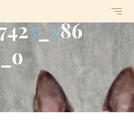
7
4
2
5
_
2
8
6
_
o