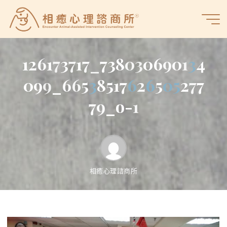
Skip
to
相
content
癒
心
1
2
6
1
7
3
7
1
7
_
7
3
8
0
3
0
6
9
0
1
3
3
4
理
諮
0
9
9
_
6
6
5
3
3
8
5
1
7
6
6
2
6
6
5
0
0
5
2
7
7
商
7
9
_
o
-
1
所
相癒心理諮商所