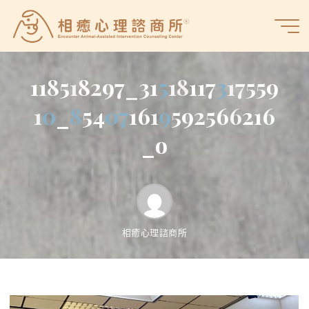
Skip
to
相
content
癒
心
1
1
8
5
1
8
2
9
7
_
3
1
5
1
8
1
1
7
3
1
7
5
5
9
理
諮
1
0
_
8
5
4
0
7
1
6
1
9
5
9
2
5
6
6
2
1
6
商
_
o
所
相癒心理諮商所