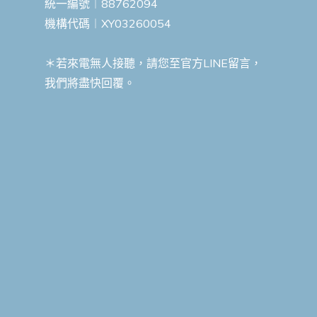
統一編號︱88762094
機構代碼︱XY03260054
＊若來電無人接聽，請您至官方LINE留言，
我們將盡快回覆。