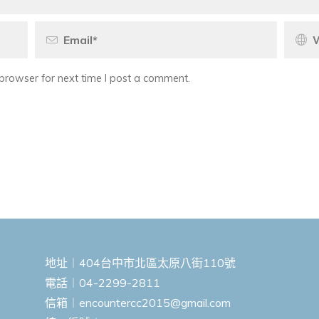
browser for next time I post a comment.
地址︱404台中市北區太原八街110號
電話︱04-2299-2811
信箱︱
encountercc2015@gmail.com