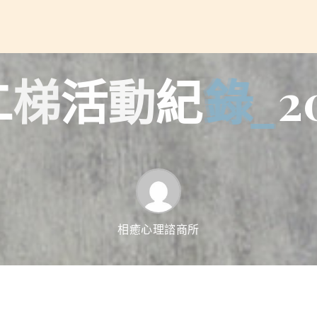
二
梯
活
動
紀
錄
_
2
相癒心理諮商所