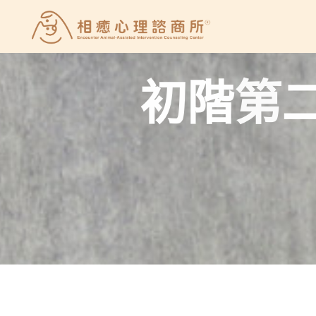
Skip
to
相
content
癒
心
初
階
第
理
諮
商
所