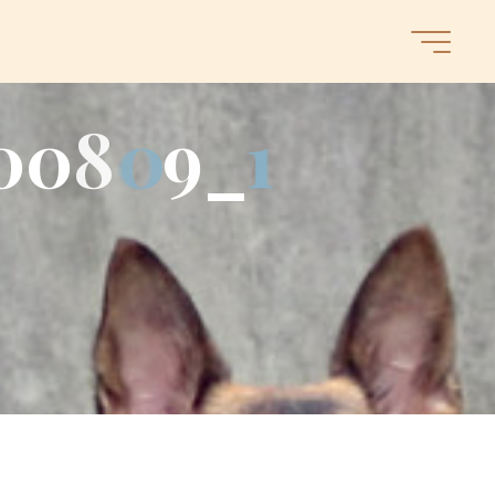
0
0
8
0
9
_
1