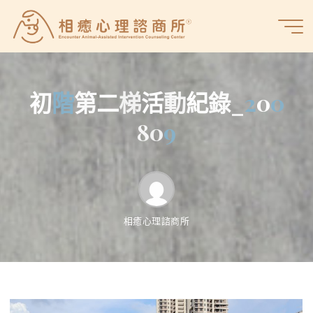
Skip
to
相
content
癒
心
理
初
階
第
二
梯
活
動
紀
錄
_
2
0
0
諮
商
8
0
9
所
相癒心理諮商所