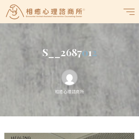
Skip
to
相
content
癒
心
理
諮
S
_
_
2
6
8
7
0
1
2
商
所
相癒心理諮商所