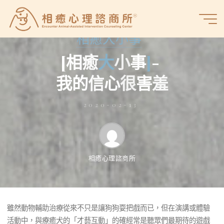
Skip
to
相
content
相癒大小事
癒
心
[
相
癒
大
小
事
]
-
理
諮
我
的
信
心
很
害
羞
商
所
2020-02-13
相癒心理諮商所
雖然動物輔助治療從來不只是讓狗狗耍把戲而已，但在演講或體
驗活動中，與療癒犬的「才藝互動」的確經常是聽眾們最期待的
雖然動物輔助治療從來不只是讓狗狗耍把戲而已，但在演講或體驗
遊戲之一。
活動中，與療癒犬的「才藝互動」的確經常是聽眾們最期待的遊戲