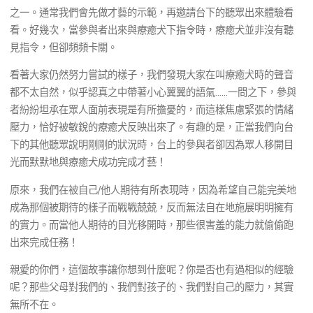
之一。通常我們會先做才藝的示範，再邀請台下的聽眾出來體驗看
看。好幾次，當參與者出來與療癒犬下指令時，療癒犬並非沒有聽
見指令，但卻頻頻卡關。
看著大家仍然努力嘗試的樣子，我們發現大家在叫療癒犬時的聲音
都不太自然，似乎認真之中帶著小心翼翼的語氣……一問之下，參與
者紛紛坦承在眾人面前表現是有所擔憂的，而這樣焦慮緊張的情緒
壓力，恰好被敏銳的療癒犬反映出來了。有趣的是，正當我們向台
下的其他聽眾說明剛剛的狀況時，台上的參與者卻因為眾人移開目
光而默默地與療癒犬成功完成才藝！
原來，我們在被自己/他人期待有所表現時，因為希望自己能完美地
成為那個被期待的樣子而戰戰兢兢，反而無法自在地施展明明擁有
的實力。而當他人期待的目光移開時，那些很害羞的能力就偷偷跑
出來完成任務！
親愛的你們，這個故事讓你想到什麼呢？你是否也有過相似的經驗
呢？那些父母對我們的、我們對孩子的、我們對自己的壓力，其實
無所不在。