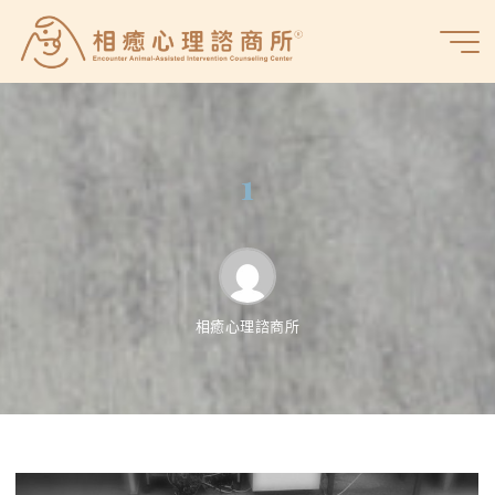
Skip
to
相
content
癒
心
理
諮
1
商
所
相癒心理諮商所