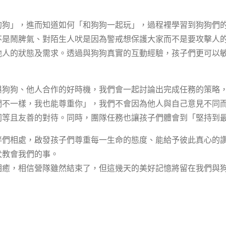
隊的時間，孩子們從一心「想玩狗狗」，進而知道如何「和狗狗
狗狗」，進而知道如何「和狗狗一起玩」，過程裡學習到狗狗們
不是鬧脾氣、對陌生人吠是因為警戒想保護大家而不是要攻擊人
人的狀態及需求。透過與狗狗真實的互動經驗，孩子們更可以敏
與狗狗、他人合作的好時機，我們會一起討論出完成任務的策略
們不一樣，我也能尊重你」，我們不會因為他人與自己意見不同
同等且友善的對待。同時，團隊任務也讓孩子們體會到「堅持到
伴們相處，啟發孩子們尊重每一生命的態度、能給予彼此真心的
犬教會我們的事。
相癒，相信營隊雖然結束了，但這幾天的美好記憶將留在我們與