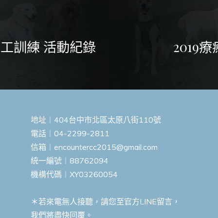
 志工訓練 活動紀錄
201
地址︱404台中市北區太原八街110號
電話︱04-2299-2811
信箱︱
encountercc2015@gmail.com
統一編號︱88762094
機構代碼︱XY03260054
＊若來電無人接聽，請您至官方LINE留言，
我們將盡快回覆。