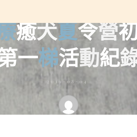
活動紀錄
療
癒
犬
夏
令
營
第
一
梯
活
動
紀
2019-08-04
相癒心理諮商所