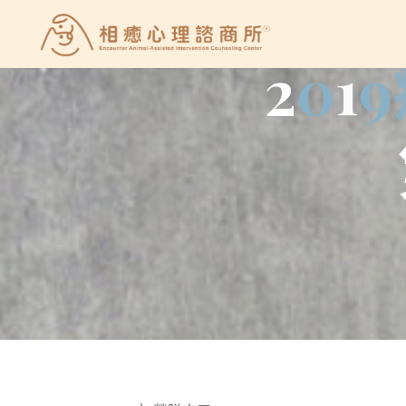
Skip
to
相
2
0
1
9
content
癒
心
理
諮
商
所