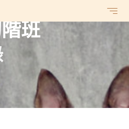
初
階
班
錄