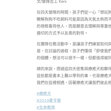
文/營隊志工 Keni
在四天營
在四天營隊的時間，孩子們從一心「想玩
瞭解狗狗不吃飼料可能是因為天氣太熱而
的視框看待他人，而是願意去理解與尊重他
適切的方式予以友善的對待。
在團隊任務活動中，是讓孩子們練習如何
是，在討論的過程，孩子們懂得「即使我
的個體，想法可以很不一樣，但都值得被
總的來說，透過這四天密集與療癒犬和夥
這些都是書本上難以學到的事，也是療癒
我們在這裡相遇，因著療癒犬讓我們彼此
#療癒犬
#2019夏令營
#生命教育