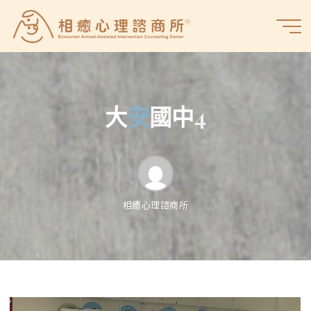
Skip
to
相
content
癒
心
理
諮
大
安
安
國
中
4
商
所
相癒心理諮商所