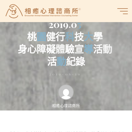
Skip
活動紀錄
to
相
content
2
0
1
9
.
0
5
癒
心
桃
園
健
行
科
技
大
學
理
諮
身
心
障
礙
體
驗
宣
導
活
動
商
活
動
紀
錄
所
2019-06-19
相癒心理諮商所
今年初工作室就接到了一個特別的活動邀約，據悉 健行科技大學