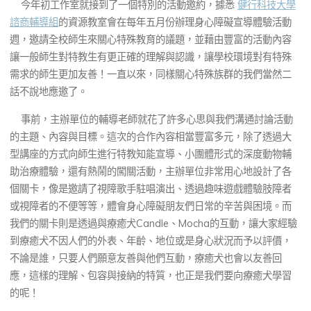
諮商輔導組的資源教室會在每年五月份辦理身心障礙宣導體驗活
今年初工作室就接到了一個特別的活動邀約，據悉
健行科技大學
動週，邀請全校師生來關心特殊教育的議題
諮商輔導組
的資源教室會在每年五月份辦理身心障礙宣導體驗活動
週，邀請全校師生來關心特殊教育的議題，並藉由豐富的活動內容
讓一般師生對特教生有更正確的理解與認識，讓學校環境對有特殊
需求的師生更加友善！一直以來，同樣關心特殊族群的我們當然二
話不說地應邀了。
事前，主辦單位的輔導老師就花了許多心思與我們溝通討論活動
的主題、內容與目標。這次的合作內容相當豐富多元，除了透過大
型講座的方式向師生進行特教知能宣導、小團體形式的深度動物輔
助治療體驗，還有熱鬧的闖關活動，主辦單位非常用心地設計了各
個關卡，像是邀請了視障歌手駐唱演出、透過趣味遊戲體驗肢障者
或視障者的不便等等，體會身心障礙朋友們日常的辛苦與困境。而
我們的關卡則是透過與療癒犬Candle、Mocha的互動，讓大家經驗
到療癒犬不因人們的外表、年齡、地位或是身心狀況而予以評價，
不論是誰，只要人們願意友善與他們互動，療癒犬也會以友善回
應，這樣的理解、包容與接納的特質，也正是我們要向療癒犬學習
的呢！