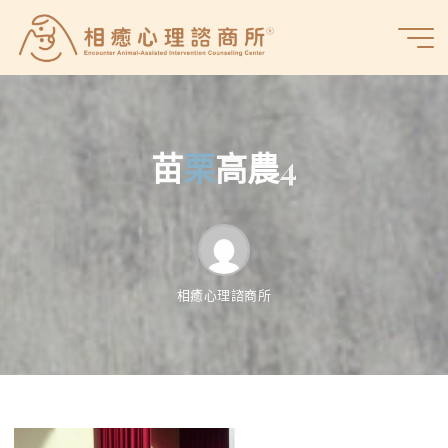
Skip
to
相
content
癒
心
理
諮
苗
栗
高
農
4
商
所
相癒心理諮商所