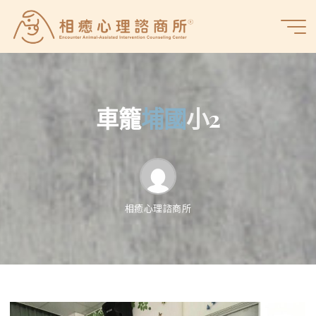
Skip
to
相
content
癒
心
理
諮
車
籠
埔
國
小
2
商
所
相癒心理諮商所