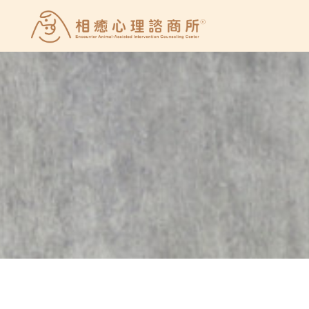
Skip
to
相
content
癒
心
理
諮
商
所