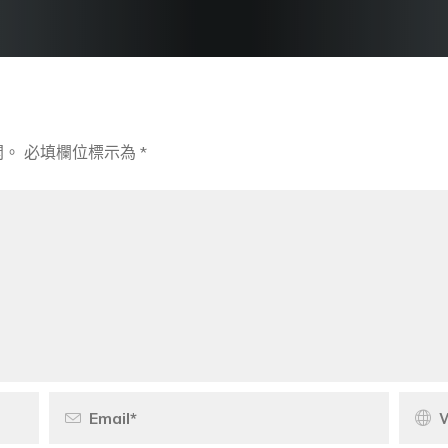
開。
必填欄位標示為
*