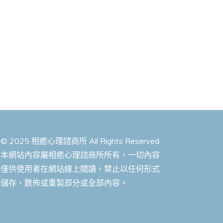
© 2025 相癒心理諮商所 All Rights Reserved.
本網站內容屬相癒心理諮商所所有，一切內容
僅供使用者在網站線上閱讀，禁止以任何形式
儲存、散佈或重製部分或全部內容。