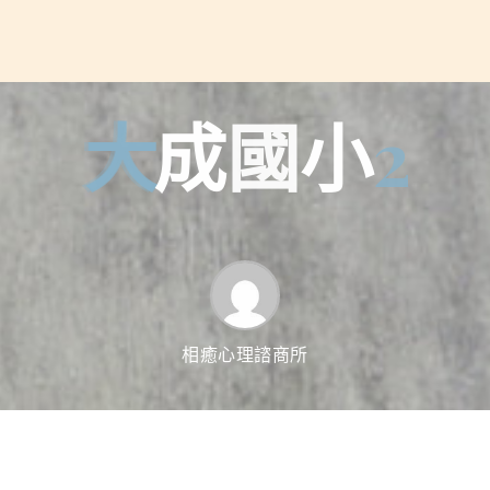
大
成
國
小
2
相癒心理諮商所