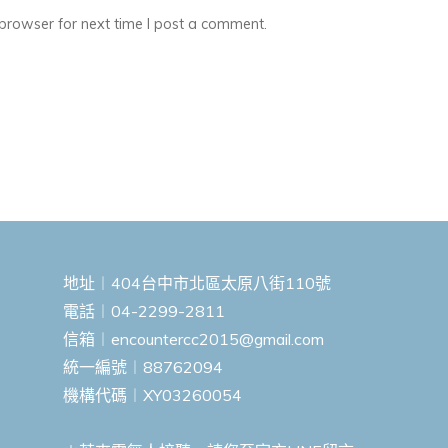
browser for next time I post a comment.
地址︱404台中市北區太原八街110號
電話︱04-2299-2811
信箱︱
encountercc2015@gmail.com
統一編號︱88762094
機構代碼︱XY03260054