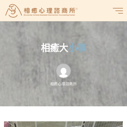
Skip
to
相
content
癒
心
理
諮
相
癒
大
小
小
事
事
商
所
相癒心理諮商所