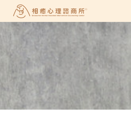
Skip
to
相
content
癒
心
理
諮
商
所