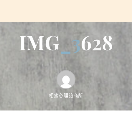
I
M
G
_
3
6
2
8
相癒心理諮商所