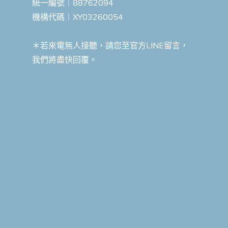
統一編號︱88762094
機構代碼︱XY03260054
＊若來電無人接聽，請您至官方LINE留言，
我們將盡快回覆。