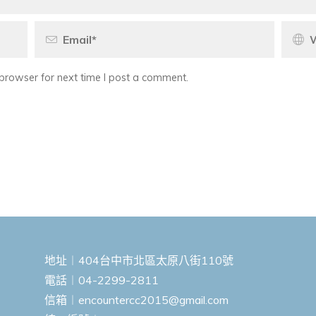
browser for next time I post a comment.
地址︱404台中市北區太原八街110號
電話︱04-2299-2811
信箱︱
encountercc2015@gmail.com