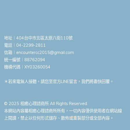
地址︱404台中市北區太原八街110號
電話︱04-2299-2811
信箱︱
encountercc2015@gmail.com
統一編號︱88762094
機構代碼︱XY03260054
＊若來電無人接聽，請您至官方LINE留言，我們將盡快回覆。
© 2025 相癒心理諮商所 All Rights Reserved.
本網站內容屬相癒心理諮商所所有，一切內容僅供使用者在網站線
上閱讀，禁止以任何形式儲存、散佈或重製部分或全部內容。