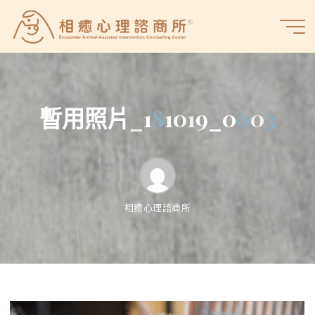
Skip
to
相
content
癒
心
理
諮
暫
用
照
片
_
1
8
1
0
1
9
_
0
0
0
3
商
所
相癒心理諮商所