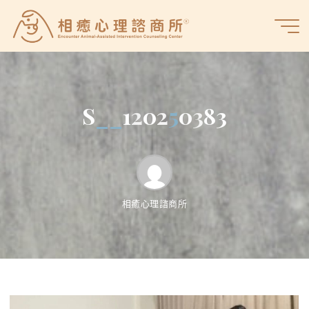
Skip
to
相
content
癒
心
理
諮
S
_
_
1
2
0
2
5
0
3
8
3
商
所
相癒心理諮商所