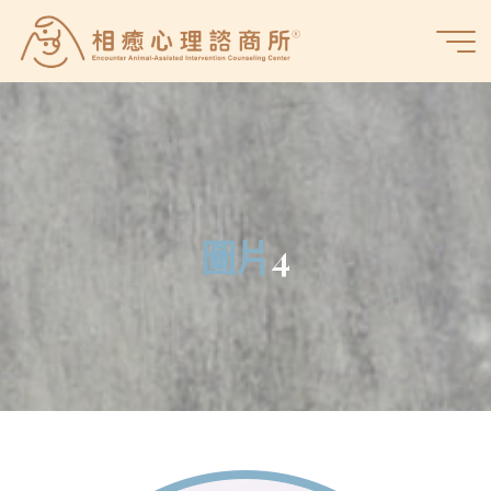
Skip
to
相
content
癒
心
理
諮
商
所
圖
片
4