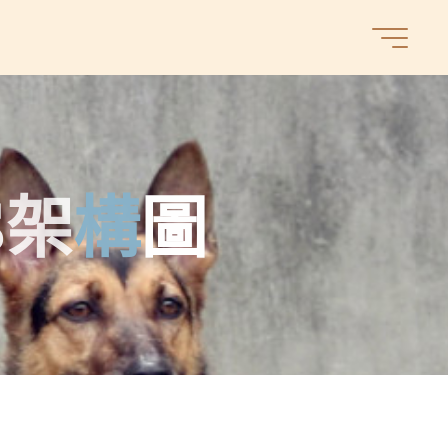
S
架
構
圖