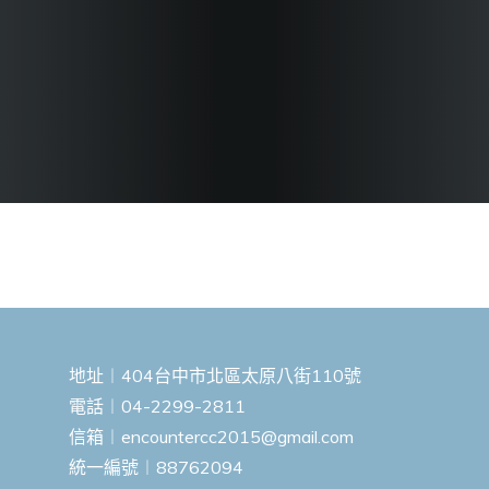
地址︱404台中市北區太原八街110號
電話︱04-2299-2811
信箱︱
encountercc2015@gmail.com
統一編號︱88762094