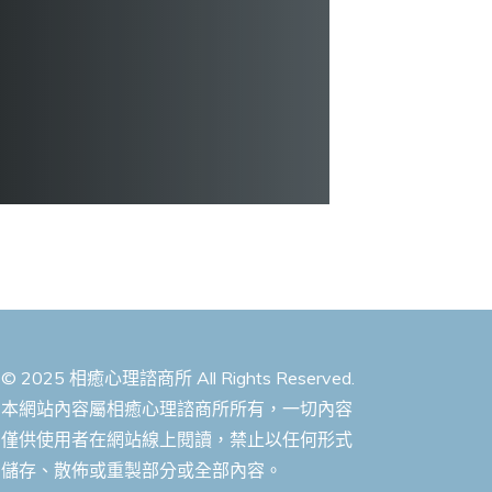
© 2025 相癒心理諮商所 All Rights Reserved.
本網站內容屬相癒心理諮商所所有，一切內容
僅供使用者在網站線上閱讀，禁止以任何形式
儲存、散佈或重製部分或全部內容。