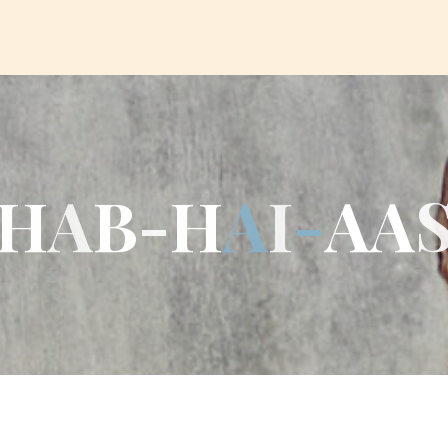
H
A
B
-
H
A
I
-
A
A