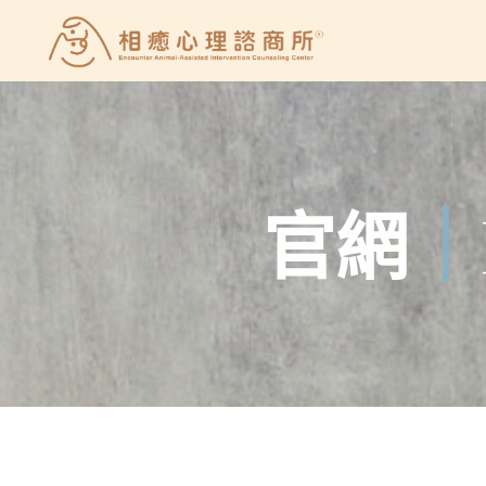
Skip
to
相
content
癒
心
理
諮
官
網
｜
商
所