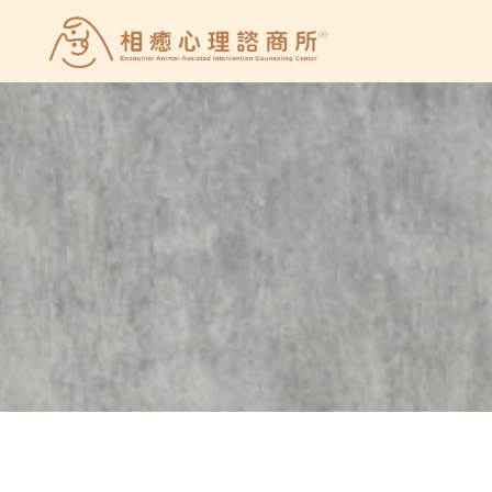
Skip
to
相
content
癒
心
理
諮
商
所