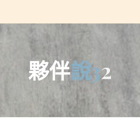
夥
伴
說
3
2