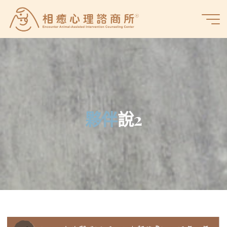
Skip
to
相
content
癒
心
理
諮
商
所
夥
伴
伴
說
2