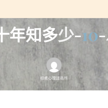
十
年
知
多
少
-
1
0
-
相癒心理諮商所