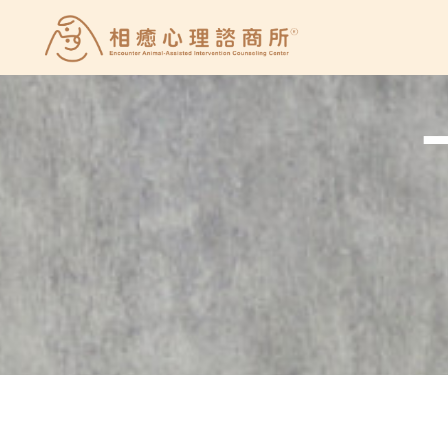
Skip
to
相
content
癒
心
理
諮
商
所