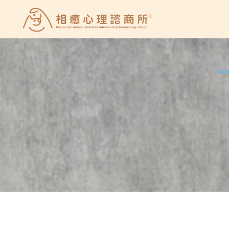
Skip
to
相
content
癒
心
理
諮
商
所