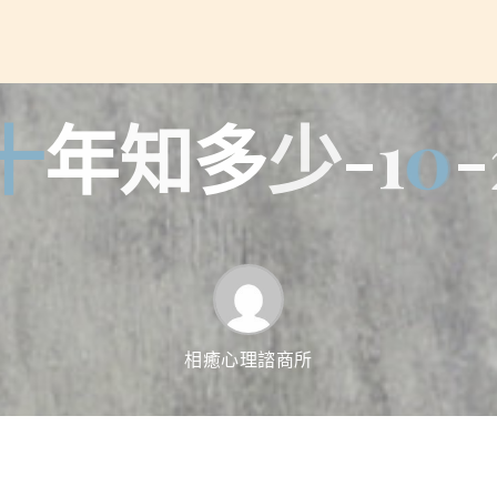
十
年
知
多
少
-
1
0
-
相癒心理諮商所