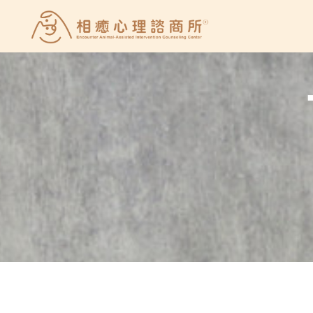
Skip
to
相
content
癒
心
理
諮
商
所