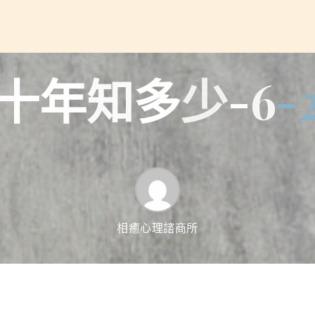
十
年
知
多
少
-
6
-
相癒心理諮商所